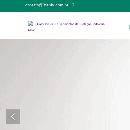
contato@3fepis.com.br