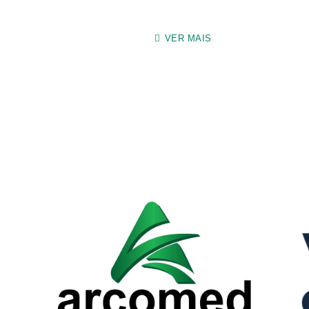
--

VER MAIS