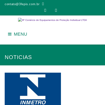
contato@3fepis.com.br


MENU
NOTICIAS